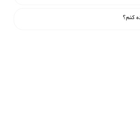
ده کنم؟
شنبه الی چهارشنبه
۹ الی ۱۷
پنج شنبه
۹ الی ۱۳