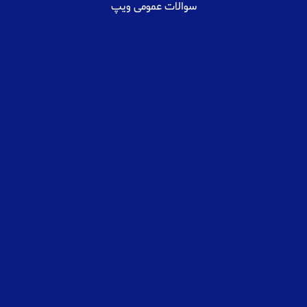
سوالات عمومی ویپ
شنبه الی چهارشنبه
۹ الی ۱۷
پنج شنبه
۹ الی ۱۳