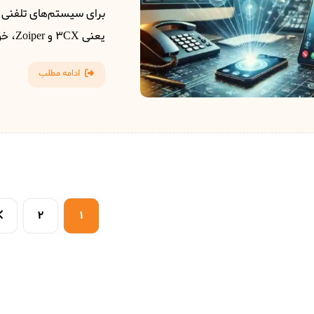
یعنی 3CX و Zoiper، خواهیم پرداخت. ...
ادامه مطلب
2
1