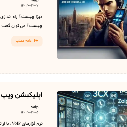
voip
1403-03-07
چیست؟ می توان گفت ..
ادامه مطلب
اپلیکیشن ویپ voip
voip
1403-03-05
نرم‌افزا