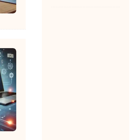
مرکز تماس ایزابل
1403-10-09
مصطفی امانی
0
ویپ نرم افزاری یا
سخت افزاری
1403-10-05
مصطفی امانی
0
خدمات ویپ در
اصفهان
1403-05-28
مصطفی امانی
0