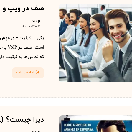
صف در ویپ و ا
voip
1403-03-07
است. 
که تماس‌ها به ترتیب وا
ادامه مطلب
دیزا چیست؟ (DISA)