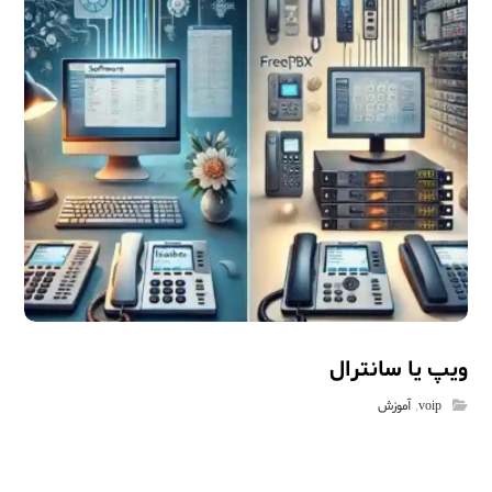
ویپ یا سانترال
voip
,
آموزش