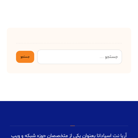
آریا نت اسپادانا بعنوان یکی از متخصصان حوزه شبکه و ویپ