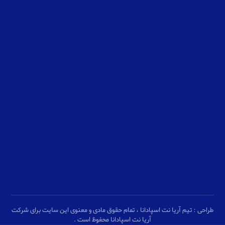
شنبه الی چهارشنبه
۹ الی ۱۷
پنج شنبه
۹ الی ۱۳
جمعه
پشتیبانی با ایتا و واتساپ
طراحی : تیم آریا نت اسپادانا ، تمام حقوق مادی و معنوی این سایت برای شرکت
آریا نت اسپادانا محفوظ است .