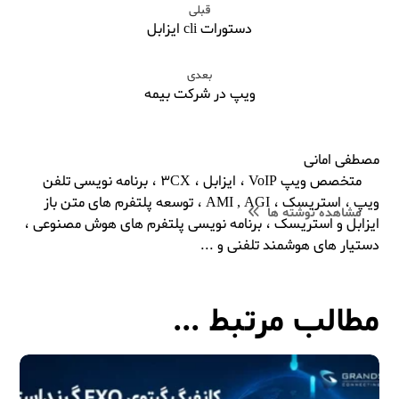
قبلی
دستورات cli ایزابل
بعدی
ویپ در شرکت بیمه
مصطفی امانی
متخصص ویپ VoIP ، ایزابل ، 3CX ، برنامه نویسی تلفن
ویپ ، استریسک ، AMI , AGI ، توسعه پلتفرم های متن باز
مشاهده نوشته ها
ایزابل و استریسک ، برنامه نویسی پلتفرم های هوش مصنوعی ،
دستیار های هوشمند تلفنی و ...
مطالب مرتبط ...