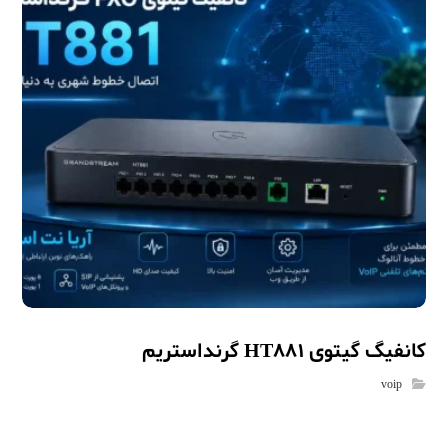
کانفیگ گیتوی HT881 گرنداستریم
voip