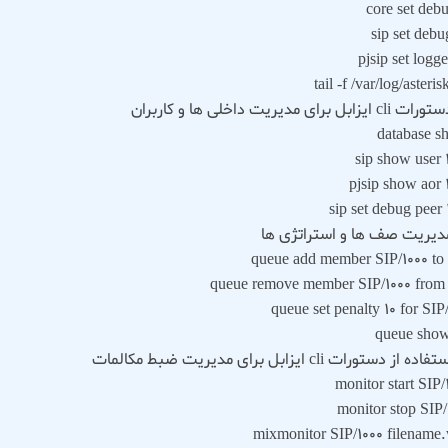
core set deb
sip set debu
pjsip set logg
tail -f /var/log/asteris
database 
sip show user 
pjsip show aor 
sip set debug peer 
queue add member SIP/1000 to
queue remove member SIP/1000 from
queue set penalty 10 for SIP
queue sho
monitor start SIP/
monitor stop SIP/
mixmonitor SIP/1000 filename