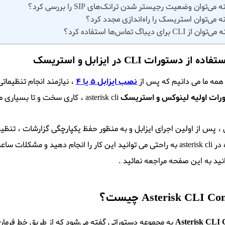
می‌توان وضعیت رجیستر شدن ترانک‌های SIP را بررسی کرد؟
ه می‌توان استریسک را راه‌اندازی مجدد کرد؟
از CLI برای دیباگ تماس‌ها استفاده کرد؟
ز دستورات CLI در ایزابل و استریسک
همه ما می دانیم که پس از
نصب ایزابل 5 یا 4
، نیازمند انجام تنظیما
ات اولیه لینوکس و استریسک
asterisk cli ، کاری سخت و تا بسیاری موارد غیرممکن خواهد بود .
 ، پس از اولین اجرای ایزابل و به منظور حفظ یکپارچگی گزارشات ، تنظیم
شات را برطرف کنید . برای دیدن
ید به این صفحه مراجعه نمائید .
Asterisk CLI C
چیست؟
Asterisk CLI