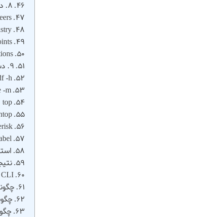
8. دستورات bash ایزابل مدیریت ترانک‌ ها و مسیریابی ویپ
eers
stry
ints
tions
9. دستورات Bash ایزابل issabel
df -h
e -m
top
htop
erisk
sabel
استفاده از
نتیج
CLI در استریسک و ایزابل چیست و چه کاربردی دارد؟
چگونه می
چگون
چگون