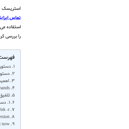
استریسک (Asterisk) به عنوان یک سیستم تلفنی متن‌ باز، قابلیت‌ های بسیاری را از
تماس ایزابل (abel
استفاده می‌
را بررسی کرد
فهرست 
دستورات cli ایزابل
دستورات کارب
اهمیت است
mmands
تلفیق دستورات cli ا
1. دستورات cli ایزابل برای مدیریت سرویس استریسک و ایزابل
isk -r
rsion
rt now