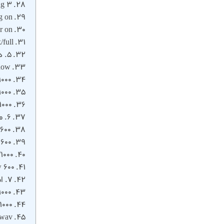
ug 3
g on
er on
k/full
5. دستورات cli ایزابل برای مدیریت داخلی‌ ها و کاربران
show
1000
1000
1000
6. مدیریت صف‌ ها و استراتژی‌ ها
 600
 600
/1000
w 600
7. استفاده از دستورات cli ایزابل برای مدیریت ضبط مکالمات
1000
1000
.wav