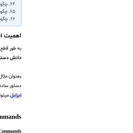
چگونه 
چگون
چگونه می‌توان 
اهمیت استفاده ا
به طور قطع 
دانش دستور
بعنوان مثال
دستور ساده در asterisk cli به راحتی می توانید این کار را انجام دهید و مشکلات ساعت و گزار
ایزابل
میتوان
ommands
 Commands