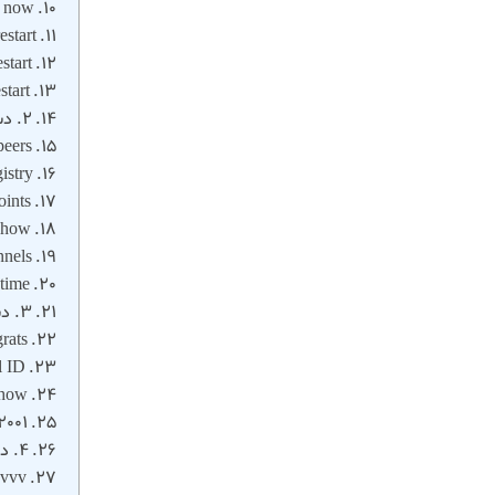
p now
estart
start
start
2. دستورات پرکاربرد استریسک برای مانیتورینگ و بررسی وضعیت اتصالات
peers
istry
oints
show
nnels
time
3. دستورات cli استریسک asterisk برای مدیریت تماس‌ها
rats
 ID>
show
2001
4. دستورات کاربردی ایزابل issabel برای بررسی لاگ‌ها و اشکال‌زدایی
vvvv