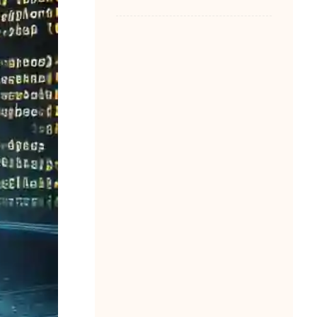
کانفیگ گیتوی HT881
گرنداستریم
1405-05-13
مصطفی امانی
0
نصب ایزابل 5
1405-03-31
مصطفی امانی
0
تنظیم ساعت ایزابل
1405-03-31
مصطفی امانی
0
پرایوت نامبر چیست