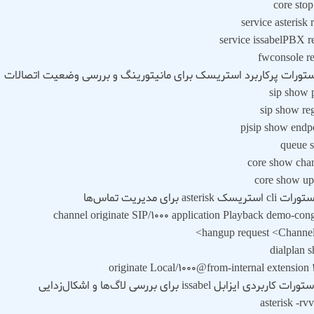
core sto
service asterisk r
service issabelPBX re
fwconsole re
sip show 
sip show reg
pjsip show endp
queue 
core show cha
core show up
channel originate SIP/1000 application Playback demo-cong
hangup request <Channel
dialplan 
originate Local/1000@from-internal extension 
asterisk -rv