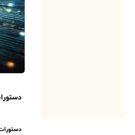
؟
1404-01-19
مصطفی امانی
0
تبدیل صدا به متن در
ایزابل
1404-01-19
مصطفی امانی
0
فارسی سازی صداها
در ایزابل
1403-12-25
مصطفی امانی
دستورات cli ایزابل و 
0
دستورات کاربردی CLI