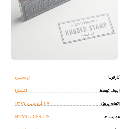
کارفرما
اوستین
ایجاد توسط
اکسترا
اتمام پروژه
27 فروردین 1397
مهارت ها
HTML / CSS / JS