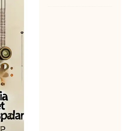
کانفیگ گیتوی HT881
گرنداستریم
1405-05-13
مصطفی امانی
0
نصب ایزابل 5
1405-03-31
مصطفی امانی
0
تنظیم ساعت ایزابل
1405-03-31
مصطفی امانی
0
پرایوت نامبر چیست