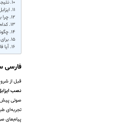
نتیجه
ایزاب
چرا ب
کدام
چگونه
برای 
آیا ف
فارسی س
قبل از شروع 
نصب ایزابل 
صوتی پیش‌فر
تجربه‌ای طبی
پیام‌های صو